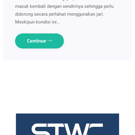
masuk kembali dengan sendirinya sehingga perlu
didorong secara perlahan menggunakan jari.
Meskipun kondisi ini…
Continue