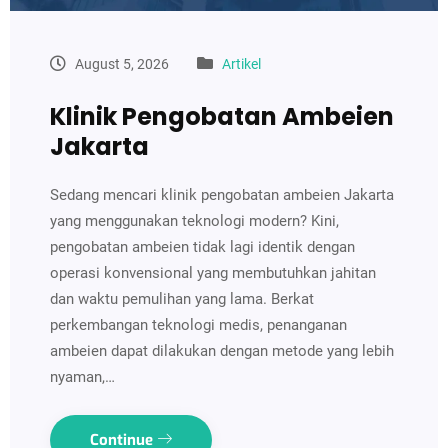
August 5, 2026
Artikel
Klinik Pengobatan Ambeien
Jakarta
Sedang mencari klinik pengobatan ambeien Jakarta
yang menggunakan teknologi modern? Kini,
pengobatan ambeien tidak lagi identik dengan
operasi konvensional yang membutuhkan jahitan
dan waktu pemulihan yang lama. Berkat
perkembangan teknologi medis, penanganan
ambeien dapat dilakukan dengan metode yang lebih
nyaman,…
Continue