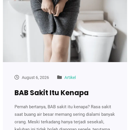
August 6, 2026
Artikel
BAB Sakit Itu Kenapa
Pernah bertanya, BAB sakit itu kenapa? Rasa sakit
saat buang air besar memang sering dialami banyak
orang. Meski terkadang hanya terjadi sesekali,
keluhan ini tidak boleh dianggap sepele, terutama