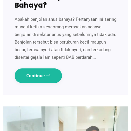
Bahaya?
Apakah benjolan anus bahaya? Pertanyaan ini sering
muncul ketika seseorang merasakan adanya
benjolan di sekitar anus yang sebelumnya tidak ada.
Benjolan tersebut bisa berukuran kecil maupun
besar, terasa nyeri atau tidak nyeri, dan terkadang
disertai gejala lain seperti BAB berdarah,…
Continue