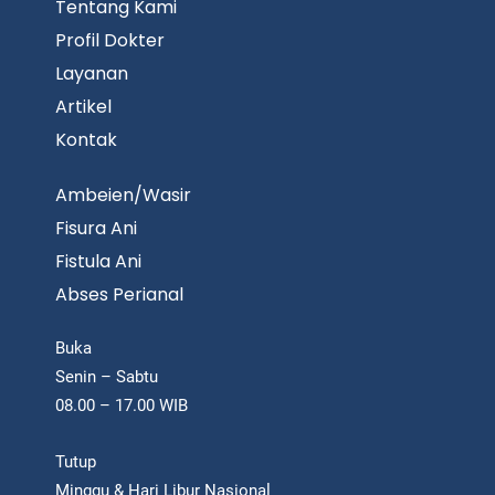
Tentang Kami
Profil Dokter
Layanan
Artikel
Kontak
Ambeien/Wasir
Fisura Ani
Fistula Ani
Abses Perianal
Buka
Senin – Sabtu
08.00 – 17.00 WIB
Tutup
Minggu & Hari Libur Nasional