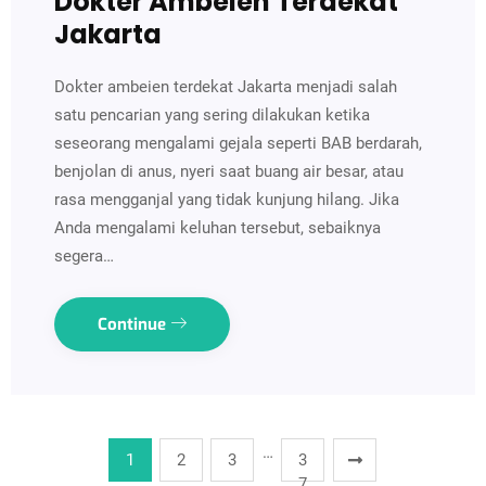
Dokter Ambeien Terdekat
Jakarta
Dokter ambeien terdekat Jakarta menjadi salah
satu pencarian yang sering dilakukan ketika
seseorang mengalami gejala seperti BAB berdarah,
benjolan di anus, nyeri saat buang air besar, atau
rasa mengganjal yang tidak kunjung hilang. Jika
Anda mengalami keluhan tersebut, sebaiknya
segera…
Continue
…
1
2
3
3
7