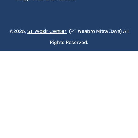
ST Wasir Center
©2026,
, (PT Weabro Mitra Jaya) All
Rights Reserved.