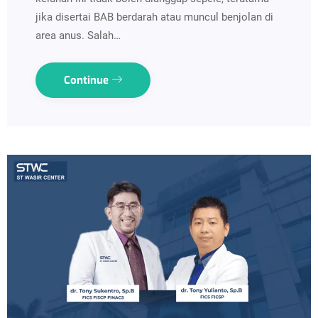
jika disertai BAB berdarah atau muncul benjolan di
area anus. Salah…
Continue