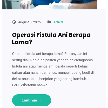
August 5, 2026
Artikel
Operasi Fistula Ani Berapa
Lama?
Operasi fistula ani berapa lama? Pertanyaan ini
sering diajukan oleh pasien yang telah didiagnosis
fistula ani atau mengalami gejala seperti keluar
cairan atau nanah dari anus, muncul lubang kecil di
dekat anus, atau benjolan yang sering kambuh.
Perlu diketahui bahwa…
Continue