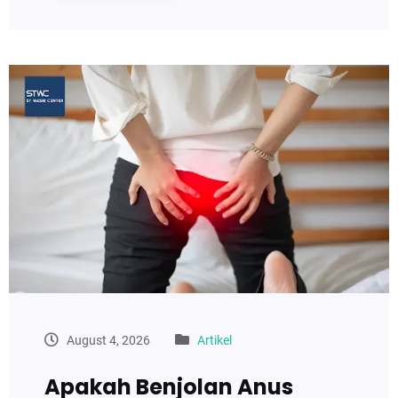
August 4, 2026
Artikel
Apakah Benjolan Anus