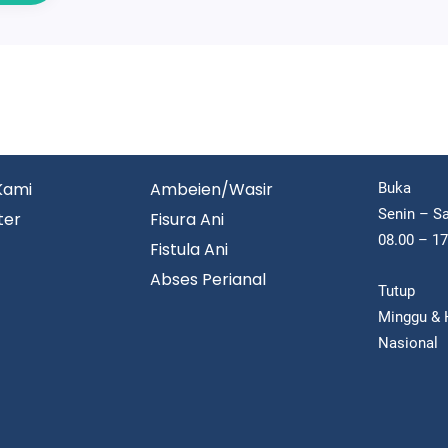
Kami
Ambeien/Wasir
Buka
Senin – S
ter
Fisura Ani
08.00 – 1
Fistula Ani
Abses Perianal
Tutup
Minggu & H
Nasional