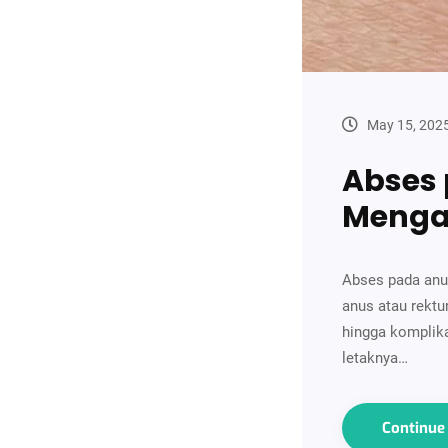
May 15, 202
Abses 
Menga
Abses pada anus
anus atau rektu
hingga komplika
letaknya…
Continu