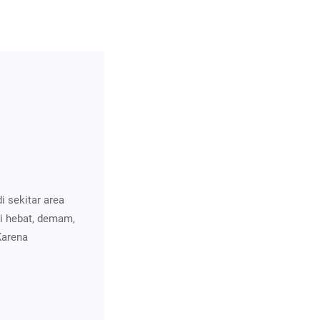
i sekitar area
i hebat, demam,
Karena