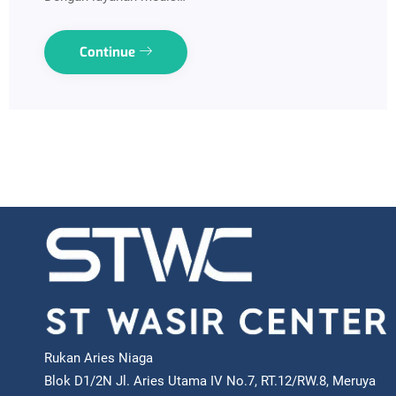
Continue
Rukan Aries Niaga
Blok D1/2N Jl. Aries Utama IV No.7, RT.12/RW.8, Meruya