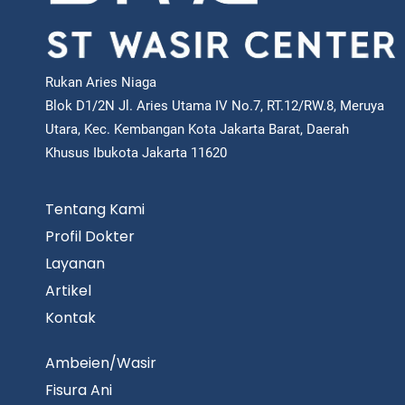
Rukan Aries Niaga
Blok D1/2N Jl. Aries Utama IV No.7, RT.12/RW.8, Meruya
Utara, Kec. Kembangan Kota Jakarta Barat, Daerah
Khusus Ibukota Jakarta 11620
Tentang Kami
Profil Dokter
Layanan
Artikel
Kontak
Ambeien/Wasir
Fisura Ani