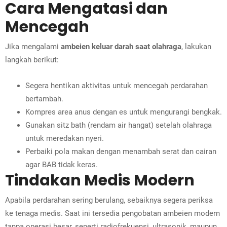
Cara Mengatasi dan
Mencegah
Jika mengalami
ambeien keluar darah saat olahraga
, lakukan
langkah berikut:
Segera hentikan aktivitas untuk mencegah perdarahan
bertambah.
Kompres area anus dengan es untuk mengurangi bengkak.
Gunakan sitz bath (rendam air hangat) setelah olahraga
untuk meredakan nyeri.
Perbaiki pola makan dengan menambah serat dan cairan
agar BAB tidak keras.
Tindakan Medis Modern
Apabila perdarahan sering berulang, sebaiknya segera periksa
ke tenaga medis. Saat ini tersedia pengobatan ambeien modern
tanpa operasi besar, seperti radiofrekuensi, ultrasonik, maupun