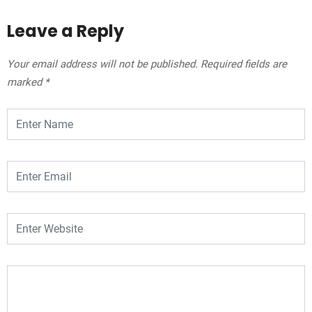
Leave a Reply
Your email address will not be published.
Required fields are
marked
*