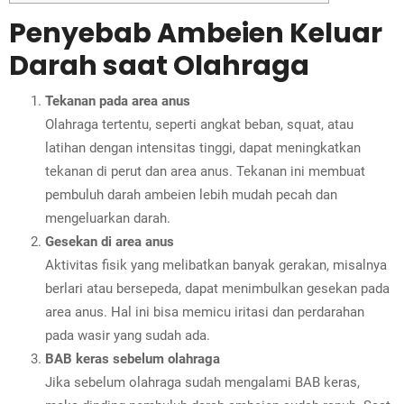
Penyebab Ambeien Keluar
Darah saat Olahraga
Tekanan pada area anus
Olahraga tertentu, seperti angkat beban, squat, atau
latihan dengan intensitas tinggi, dapat meningkatkan
tekanan di perut dan area anus. Tekanan ini membuat
pembuluh darah ambeien lebih mudah pecah dan
mengeluarkan darah.
Gesekan di area anus
Aktivitas fisik yang melibatkan banyak gerakan, misalnya
berlari atau bersepeda, dapat menimbulkan gesekan pada
area anus. Hal ini bisa memicu iritasi dan perdarahan
pada wasir yang sudah ada.
BAB keras sebelum olahraga
Jika sebelum olahraga sudah mengalami BAB keras,