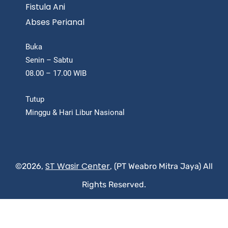
Fistula Ani
Abses Perianal
Buka
Senin – Sabtu
08.00 – 17.00 WIB
Tutup
Minggu & Hari Libur Nasional
ST Wasir Center
©2026,
, (PT Weabro Mitra Jaya) All
Rights Reserved.