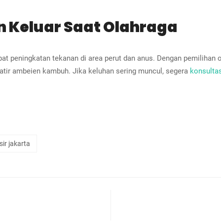
 Keluar Saat Olahraga
bat peningkatan tekanan di area perut dan anus. Dengan pemilihan 
awatir ambeien kambuh. Jika keluhan sering muncul, segera
konsulta
sir jakarta