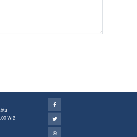
abtu
7.00 WIB