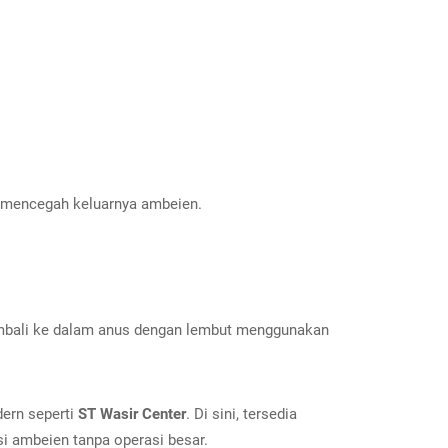
k mencegah keluarnya ambeien.
 kembali ke dalam anus dengan lembut menggunakan
dern seperti
ST Wasir Center
. Di sini, tersedia
asi ambeien tanpa operasi besar.