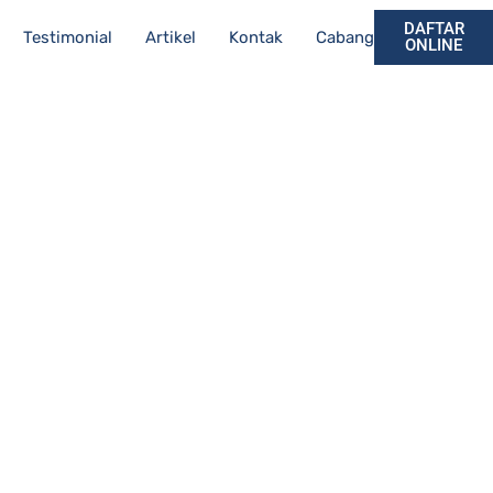
DAFTAR
Testimonial
Artikel
Kontak
Cabang
ONLINE