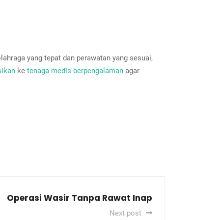
olahraga yang tepat dan perawatan yang sesuai,
sikan
ke
tenaga medis berpengalaman
agar
Operasi Wasir Tanpa Rawat Inap
Next post