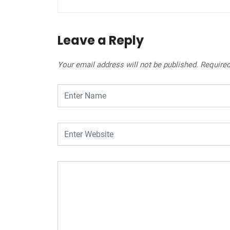
Leave a Reply
Your email address will not be published.
Required