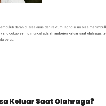
buluh darah di area anus dan rektum. Kondisi ini bisa menimbulkan
an yang cukup sering muncul adalah
ambeien keluar saat olahraga
, t
da perut.
a Keluar Saat Olahraga?