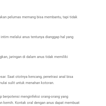
nakan pelumas memang bisa membantu, tapi tidak
ntim melalui anus tentunya dianggap hal yang
gkan, jaringan di dalam anus tidak memiliki
besar. Saat ototnya kencang, penetrasi anal bisa
mulai sulit untuk menahan kotoran.
ap berpotensi menginfeksi orang-orang yang
ran kemih. Kontak oral dengan anus dapat membuat