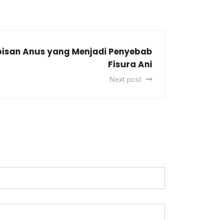
pisan Anus yang Menjadi Penyebab
Fisura Ani
Next post