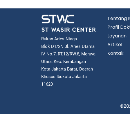
Tentang 
Profil Dok
Layanan
Rukan Aries Niaga
Artikel
Blok D1/2N Jl. Aries Utama
Kontak
IV No.7, RT.12/RW.8, Meruya
Utara, Kec. Kembangan
Kota Jakarta Barat, Daerah
Khusus Ibukota Jakarta
11620
©20