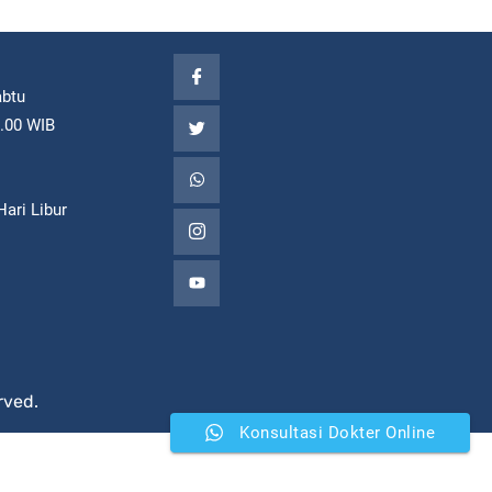
abtu
7.00 WIB
ari Libur
rved.
Konsultasi Dokter Online