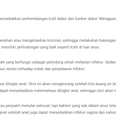
menyebabkan perkembangan kutil dubur dan kanker dubur. Menggu
enahan atau mengeluarkan kotoran, sehingga melakukan hubungan i
k memiliki perlindungan yang baik seperti kulit di luar anus.
mati yang berfungsi sebagai pelindung untuk melawan infeksi. Sedan
us rentan terhadap robek dan penyebaran infeksi.
ebut sfingter anal. Otot ini akan mengencang setelah kita buang air 
 dapat menyebabkan melemahnya sfingter anal, sehingga otot akan 
tau penyakit menular seksual, tapi bakteri yang ada dalam anus tet
inal setelah anal juga dapat menyebabkan infeksi vagina dan salu