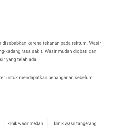
 disebabkan karena tekanan pada rektum. Wasir
ng-kadang rasa sakit. Wasir mudah diobati dan
ir yang telah ada.
okter untuk mendapatkan penanganan sebelum
klinik wasir medan
klinik wasir tangerang