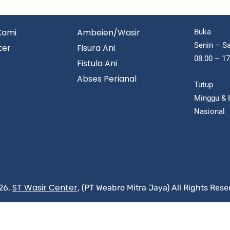
Kami
Ambeien/Wasir
Buka
Senin – S
ter
Fisura Ani
08.00 – 1
Fistula Ani
Abses Perianal
Tutup
Minggu & H
Nasional
ST Wasir Center
26,
, (PT Weabro Mitra Jaya) All Rights Rese