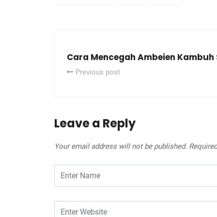
Cara Mencegah Ambeien Kambuh 
Previous post
Leave a Reply
Your email address will not be published.
Required