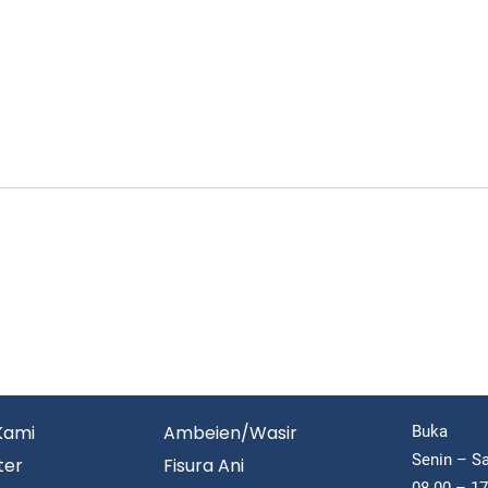
Kami
Ambeien/Wasir
Buka
Senin – S
ter
Fisura Ani
08.00 – 1