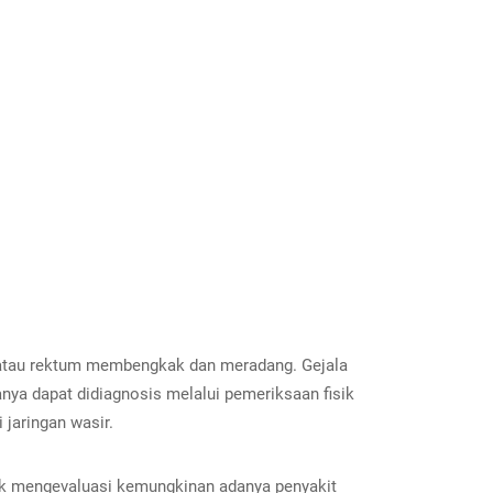
us atau rektum membengkak dan meradang. Gejala
nya dapat didiagnosis melalui pemeriksaan fisik
 jaringan wasir.
tuk mengevaluasi kemungkinan adanya penyakit