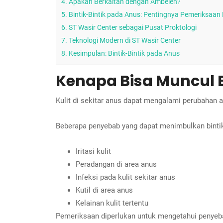
4.
Apakah Berkaitan dengan Ambeien?
5.
Bintik-Bintik pada Anus: Pentingnya Pemeriksaan 
6.
ST Wasir Center sebagai Pusat Proktologi
7.
Teknologi Modern di ST Wasir Center
8.
Kesimpulan: Bintik-Bintik pada Anus
Kenapa Bisa Muncul Bi
Kulit di sekitar anus dapat mengalami perubahan ak
Beberapa penyebab yang dapat menimbulkan bintik-b
Iritasi kulit
Peradangan di area anus
Infeksi pada kulit sekitar anus
Kutil di area anus
Kelainan kulit tertentu
Pemeriksaan diperlukan untuk mengetahui penyeb