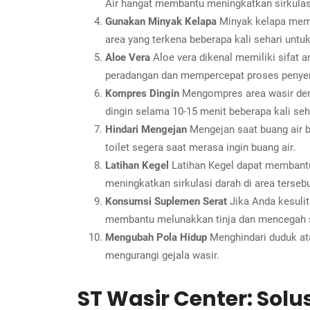
Air hangat membantu meningkatkan sirkulasi
Gunakan Minyak Kelapa
Minyak kelapa memil
area yang terkena beberapa kali sehari untu
Aloe Vera
Aloe vera dikenal memiliki sifat 
peradangan dan mempercepat proses peny
Kompres Dingin
Mengompres area wasir den
dingin selama 10-15 menit beberapa kali seh
Hindari Mengejan
Mengejan saat buang air b
toilet segera saat merasa ingin buang air.
Latihan Kegel
Latihan Kegel dapat membantu 
meningkatkan sirkulasi darah di area tersebu
Konsumsi Suplemen Serat
Jika Anda kesuli
membantu melunakkan tinja dan mencegah 
Mengubah Pola Hidup
Menghindari duduk ata
mengurangi gejala wasir.
ST Wasir Center: Solu