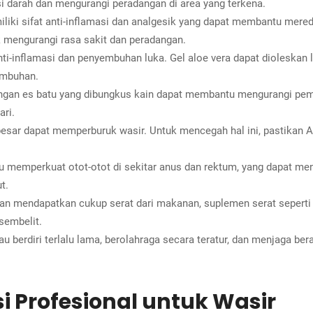
 darah dan mengurangi peradangan di area yang terkena.
iki sifat anti-inflamasi dan analgesik yang dapat membantu mered
k mengurangi rasa sakit dan peradangan.
anti-inflamasi dan penyembuhan luka. Gel aloe vera dapat diolesk
embuhan.
gan es batu yang dibungkus kain dapat membantu mengurangi pem
ari.
esar dapat memperburuk wasir. Untuk mencegah hal ini, pastikan 
memperkuat otot-otot di sekitar anus dan rektum, yang dapat meng
t.
tan mendapatkan cukup serat dari makanan, suplemen serat seperti
sembelit.
u berdiri terlalu lama, berolahraga secara teratur, dan menjaga b
si Profesional untuk Wasir