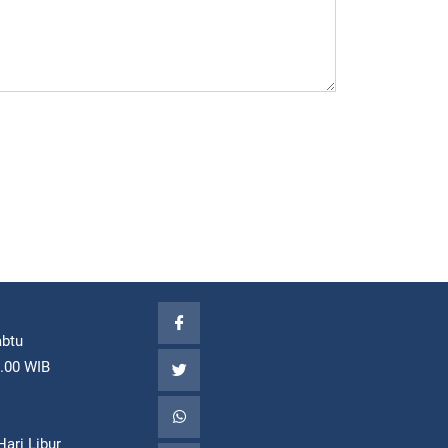
abtu
7.00 WIB
ari Libur