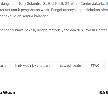
dengan dr. Tony Sukentro, Sp.B di Klinik ST Wasir Center Jakarta.
S
rkini untuk pengobatan wasir. Pengobatannya juga dilakukan oleh
erjangkau oleh semua kalangan.
 mengenai biaya, lokasi, hingga metode yang ada di ST Wasir Cen
karta
klinik wasir jakarta barat
st wasir center
STWC
a Wasir
BAB