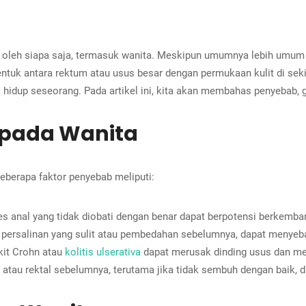
oleh siapa saja, termasuk wanita. Meskipun umumnya lebih umum ter
bentuk antara rektum atau usus besar dengan permukaan kulit di seki
 hidup seseorang. Pada artikel ini, kita akan membahas penyebab, g
i pada Wanita
Beberapa faktor penyebab meliputi:
ses anal yang tidak diobati dengan benar dapat berpotensi berkemban
 persalinan yang sulit atau pembedahan sebelumnya, dapat menyebab
kit Crohn atau
kolitis ulserativa
dapat merusak dinding usus dan me
u rektal sebelumnya, terutama jika tidak sembuh dengan baik, dap