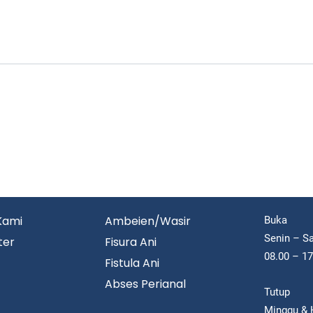
Kami
Ambeien/Wasir
Buka
Senin – S
ter
Fisura Ani
08.00 – 1
Fistula Ani
Abses Perianal
Tutup
Minggu & H