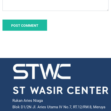
Rukan Aries Niaga
Blok D1/2N Jl. Aries Utama IV No.7, RT.12/RW.8, Meruya