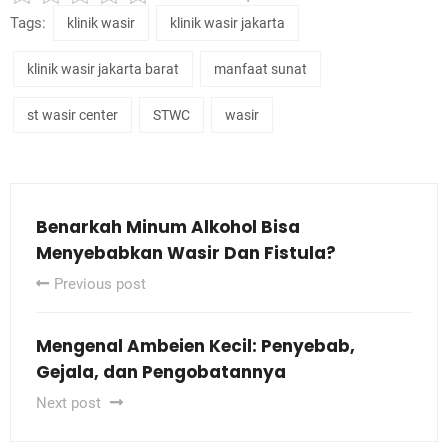
Tags:
klinik wasir
klinik wasir jakarta
klinik wasir jakarta barat
manfaat sunat
st wasir center
STWC
wasir
Benarkah Minum Alkohol Bisa
Menyebabkan Wasir Dan Fistula?
Previous post
Mengenal Ambeien Kecil: Penyebab,
Gejala, dan Pengobatannya
Next post