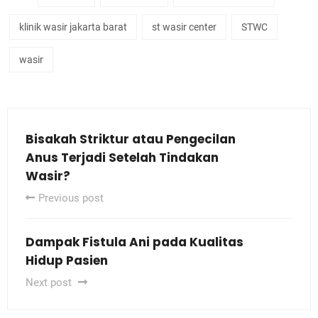
klinik wasir jakarta barat
st wasir center
STWC
wasir
Bisakah Striktur atau Pengecilan
Anus Terjadi Setelah Tindakan
Wasir?
Previous post
Dampak Fistula Ani pada Kualitas
Hidup Pasien
Next post