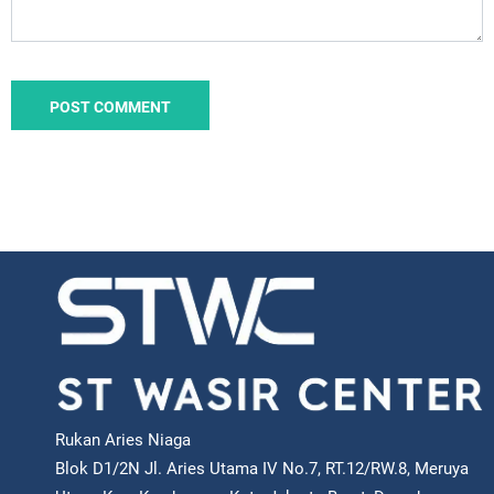
Rukan Aries Niaga
Blok D1/2N Jl. Aries Utama IV No.7, RT.12/RW.8, Meruya