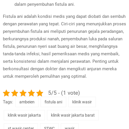
dalam penyembuhan fistula ani.
Fistula ani adalah kondisi medis yang dapat diobati dan sembuh
dengan perawatan yang tepat. Ciri-ciri yang menunjukkan proses
penyembuhan fistula ani meliputi penurunan gejala peradangan,
berkurangnya produksi nanah, penyembuhan luka pada saluran
fistula, penurunan nyeri saat buang air besar, menghilangnya
tanda-tanda infeksi, hasil pemeriksaan medis yang membaik,
serta konsistensi dalam menjalani perawatan. Penting untuk
berkonsultasi dengan dokter dan mengikuti anjuran mereka
untuk memperoleh pemulihan yang optimal.
5/5 - (1 vote)
Tags:
ambeien
fistula ani
klinik wasir
klinik wasir jakarta
klinik wasir jakarta barat
st wasir center
STWC
wasir