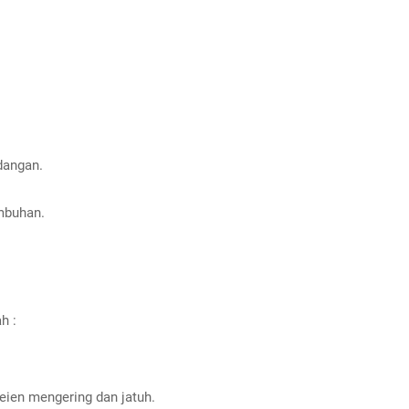
dangan.
mbuhan.
h :
ien mengering dan jatuh.