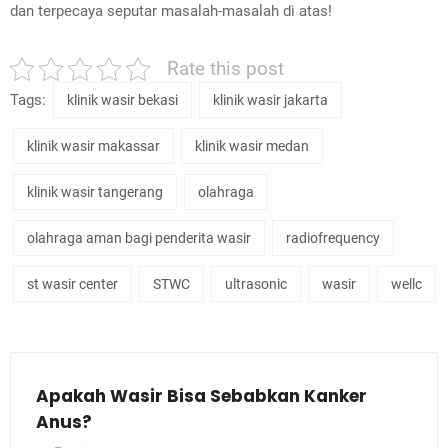
dan terpecaya seputar masalah-masalah di atas!
Rate this post
Tags:
klinik wasir bekasi
klinik wasir jakarta
klinik wasir makassar
klinik wasir medan
klinik wasir tangerang
olahraga
olahraga aman bagi penderita wasir
radiofrequency
st wasir center
STWC
ultrasonic
wasir
wellc
Apakah Wasir Bisa Sebabkan Kanker
Anus?