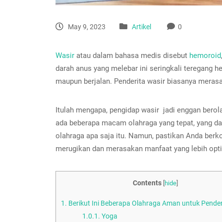
May 9, 2023
Artikel
0
Wasir
atau dalam bahasa medis disebut
hemoroid
darah anus yang melebar ini seringkali teregang heb
maupun berjalan. Penderita wasir biasanya meras
Itulah mengapa, pengidap wasir jadi enggan bero
ada beberapa macam olahraga yang tepat, yang da
olahraga apa saja itu. Namun, pastikan Anda berko
merugikan dan merasakan manfaat yang lebih opt
Contents
[
hide
]
1.
Berikut Ini Beberapa Olahraga Aman untuk Pender
1.0.1.
Yoga