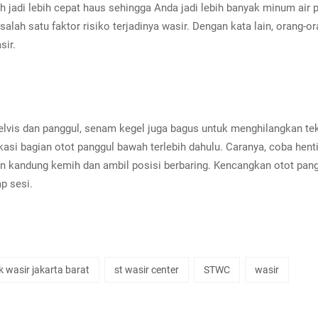
 jadi lebih cepat haus sehingga Anda jadi lebih banyak minum air 
 salah satu faktor risiko terjadinya wasir. Dengan kata lain, orang
sir.
elvis dan panggul, senam kegel juga bagus untuk menghilangkan te
i bagian otot panggul bawah terlebih dahulu. Caranya, coba hentika
an kandung kemih dan ambil posisi berbaring. Kencangkan otot pangg
p sesi.
ik wasir jakarta barat
st wasir center
STWC
wasir