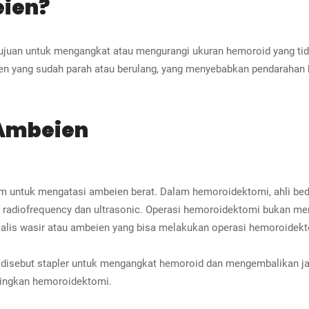
eien?
ujuan untuk mengangkat atau mengurangi ukuran hemoroid yang tida
en yang sudah parah atau berulang, yang menyebabkan pendarahan h
 Ambeien
mum untuk mengatasi ambeien berat. Dalam hemoroidektomi, ahli b
n radiofrequency dan ultrasonic. Operasi hemoroidektomi bukan men
pesialis wasir atau ambeien yang bisa melakukan operasi hemoroidekt
disebut stapler untuk mengangkat hemoroid dan mengembalikan jari
dingkan hemoroidektomi.