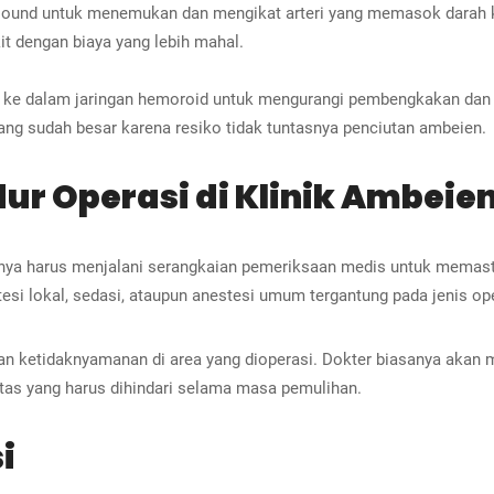
trasound untuk menemukan dan mengikat arteri yang memasok dara
it dengan biaya yang lebih mahal.
an ke dalam jaringan hemoroid untuk mengurangi pembengkakan dan 
ang sudah besar karena resiko tidak tuntasnya penciutan ambeien.
ur Operasi di Klinik Ambeie
nya harus menjalani serangkaian pemeriksaan medis untuk memast
esi lokal, sedasi, ataupun anestesi umum tergantung pada jenis ope
an ketidaknyamanan di area yang dioperasi. Dokter biasanya akan
vitas yang harus dihindari selama masa pemulihan.
i