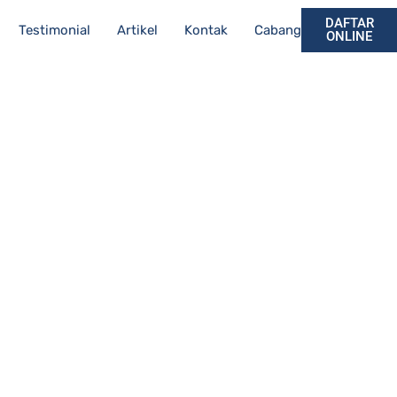
DAFTAR
Testimonial
Artikel
Kontak
Cabang
ONLINE