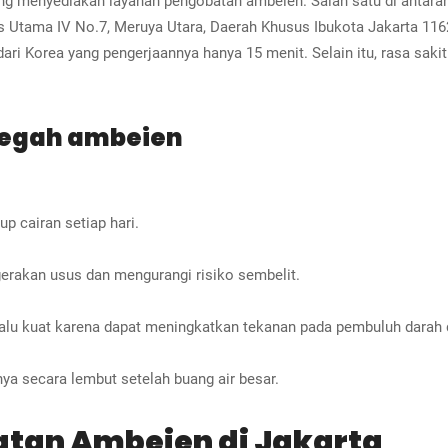
ang menyediakan layanan pengobatan ambeien. Salah satu di antara
s Utama IV No.7, Meruya Utara, Daerah Khusus Ibukota Jakarta 11
 Korea yang pengerjaannya hanya 15 menit. Selain itu, rasa sakit
cegah ambeien
 cairan setiap hari.
erakan usus dan mengurangi risiko sembelit.
rlalu kuat karena dapat meningkatkan tekanan pada pembuluh darah 
a secara lembut setelah buang air besar.
tan Ambeien di Jakarta