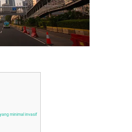
yang minimal invasif