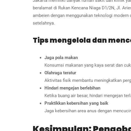
Jakarta memiliki banyak rumah sakit dan klinik y
beralamat di
Rukan Kencana Niaga D1/2N, Jl. Arie
ambeien dengan menggunakan teknologi modern dari
setelahnya.
Tips mengelola dan men
Jaga pola makan
Konsumsi makanan yang kaya serat dan cukup
Olahraga teratur
Aktivitas fisik membantu meningkatkan perg
Hindari mengejan berlebihan
Ketika buang air besar, hindari mengejan te
Praktikkan kebersihan yang baik
Jaga kebersihan area anus dengan mencuciny
Kesimpulan: Pengoba