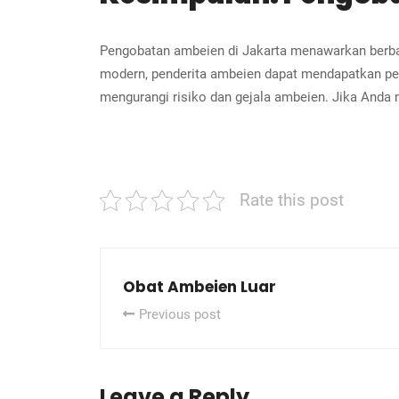
Pengobatan ambeien di Jakarta menawarkan berbag
modern, penderita ambeien dapat mendapatkan per
mengurangi risiko dan gejala ambeien. Jika Anda
Rate this post
Obat Ambeien Luar
Previous post
Leave a Reply