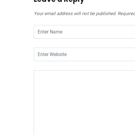
Your email address will not be published.
Required