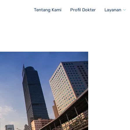
Tentang Kami
Profil Dokter
Layanan