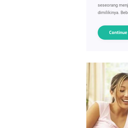
seseorang menja
dimilikinya. Be
Continu