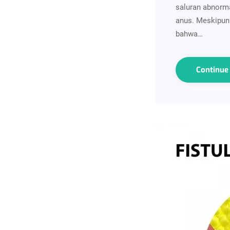
saluran abnorma
anus. Meskipun 
bahwa…
Continu