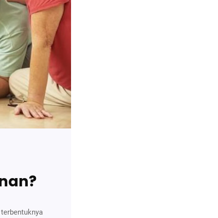
unan?
a terbentuknya