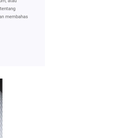
um, atau
 tentang
akan membahas