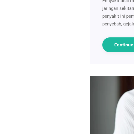
Penyakit anal 
jaringan sekita
penyakit ini pe
penyebab, gejal
Continu