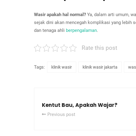
Wasir apakah hal normal?
Ya, dalam arti umum, wa
sejak dini akan mencegah komplikasi yang lebih se
dan tenaga ahli
berpengalaman
.
Rate this post
Tags:
klinik wasir
klinik wasir jakarta
was
Kentut Bau, Apakah Wajar?
Previous post