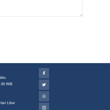
abtu
7.00 WIB
ari Libur