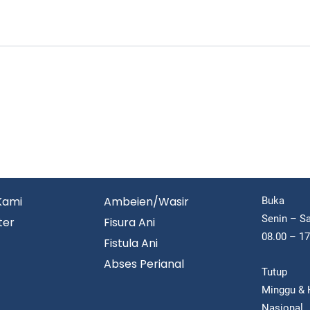
Kami
Ambeien/Wasir
Buka
Senin – S
ter
Fisura Ani
08.00 – 1
Fistula Ani
Abses Perianal
Tutup
Minggu & H
Nasional