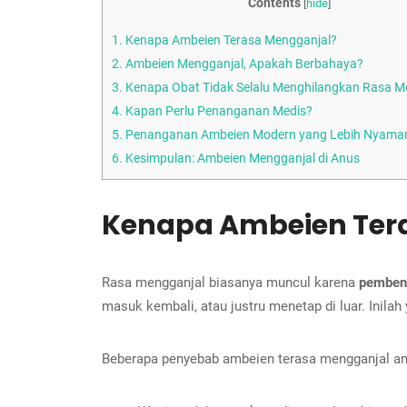
Contents
[
hide
]
1.
Kenapa Ambeien Terasa Mengganjal?
2.
Ambeien Mengganjal, Apakah Berbahaya?
3.
Kenapa Obat Tidak Selalu Menghilangkan Rasa M
4.
Kapan Perlu Penanganan Medis?
5.
Penanganan Ambeien Modern yang Lebih Nyama
6.
Kesimpulan: Ambeien Mengganjal di Anus
Kenapa Ambeien Ter
Rasa mengganjal biasanya muncul karena
pembeng
masuk kembali, atau justru menetap di luar. Inil
Beberapa penyebab ambeien terasa mengganjal ant