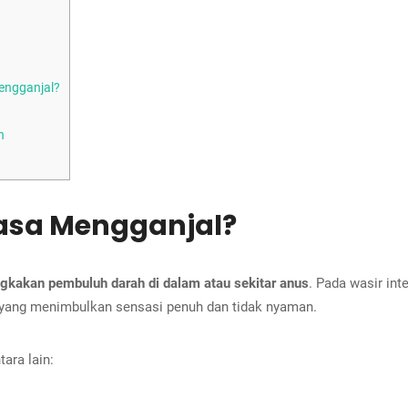
engganjal?
n
asa Mengganjal?
kakan pembuluh darah di dalam atau sekitar anus
. Pada wasir int
ah yang menimbulkan sensasi penuh dan tidak nyaman.
ara lain: