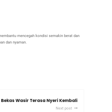
i membantu mencegah kondisi semakin berat dan
man dan nyaman.
Bekas Wasir Terasa Nyeri Kembali
Next post