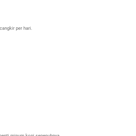
angkir per hari.
henti minum kopi sepenuhnya.