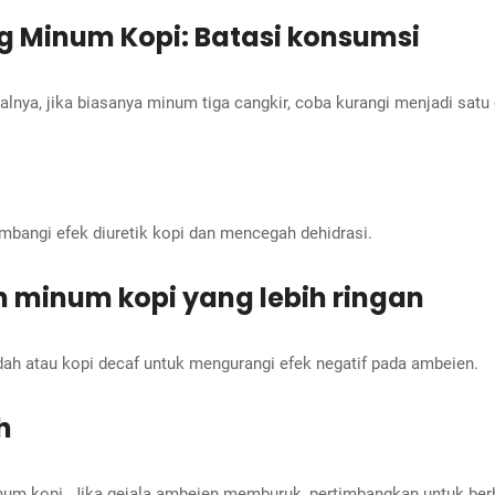
g Minum Kopi: Batasi konsumsi
lnya, jika biasanya minum tiga cangkir, coba kurangi menjadi satu c
mbangi efek diuretik kopi dan mencegah dehidrasi.
h minum kopi yang lebih ringan
ndah atau kopi decaf untuk mengurangi efek negatif pada ambeien.
h
num kopi. Jika gejala ambeien memburuk, pertimbangkan untuk ber