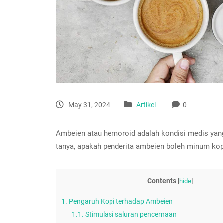
May 31, 2024
Artikel
0
Ambeien atau hemoroid adalah kondisi medis yang
tanya, apakah penderita ambeien boleh minum kop
Contents
[
hide
]
1.
Pengaruh Kopi terhadap Ambeien
1.1.
Stimulasi saluran pencernaan