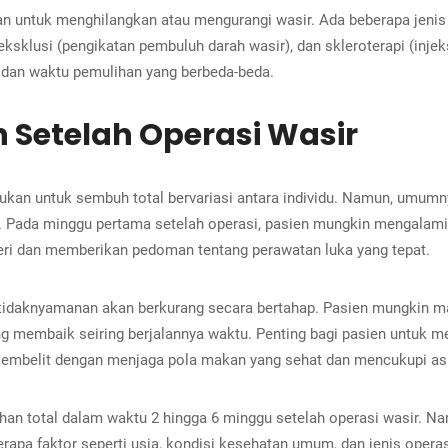
an untuk menghilangkan atau mengurangi wasir. Ada beberapa jenis
eksklusi (pengikatan pembuluh darah wasir), dan skleroterapi (inj
n dan waktu pemulihan yang berbeda-beda.
Setelah Operasi Wasir
rlukan untuk sembuh total bervariasi antara individu. Namun, umu
. Pada minggu pertama setelah operasi, pasien mungkin mengalami 
eri dan memberikan pedoman tentang perawatan luka yang tepat.
etidaknyamanan akan berkurang secara bertahap. Pasien mungkin ma
rung membaik seiring berjalannya waktu. Penting bagi pasien untuk m
sembelit dengan menjaga pola makan yang sehat dan mencukupi asu
n total dalam waktu 2 hingga 6 minggu setelah operasi wasir. Nam
erapa faktor seperti usia, kondisi kesehatan umum, dan jenis oper