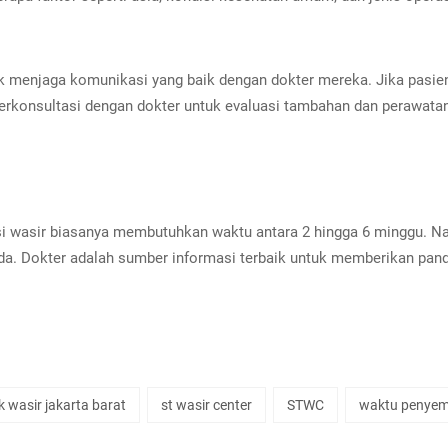
k menjaga komunikasi yang baik dengan dokter mereka. Jika pasien
erkonsultasi dengan dokter untuk evaluasi tambahan dan perawatan
i wasir biasanya membutuhkan waktu antara 2 hingga 6 minggu. Nam
da. Dokter adalah sumber informasi terbaik untuk memberikan pan
ik wasir jakarta barat
st wasir center
STWC
waktu penyem