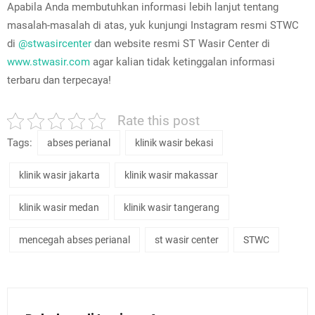
Apabila Anda membutuhkan informasi lebih lanjut tentang
masalah-masalah di atas, yuk kunjungi Instagram resmi STWC
di
@stwasircenter
dan website resmi ST Wasir Center di
www.stwasir.com
agar kalian tidak ketinggalan informasi
terbaru dan terpecaya!
Rate this post
Tags:
abses perianal
klinik wasir bekasi
klinik wasir jakarta
klinik wasir makassar
klinik wasir medan
klinik wasir tangerang
mencegah abses perianal
st wasir center
STWC