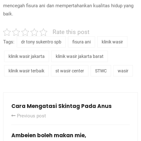
mencegah fisura ani dan mempertahankan kualitas hidup yang
baik.
Rate this post
Tags:
dr tony sukentro spb
fisura ani
klinik wasir
klinik wasir jakarta
klinik wasir jakarta barat
klinik wasir terbaik
st wasir center
STWC
wasir
Cara Mengatasi Skintag Pada Anus
Previous post
Ambeien boleh makan mie,