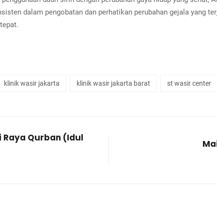
isten dalam pengobatan dan perhatikan perubahan gejala yang terja
tepat.
klinik wasir jakarta
klinik wasir jakarta barat
st wasir center
 Raya Qurban (Idul
Mai