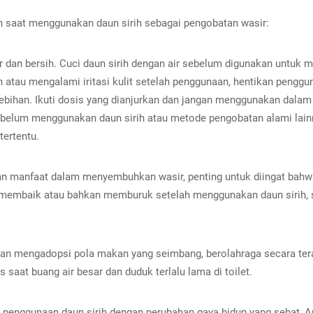
kan saat menggunakan daun sirih sebagai pengobatan wasir:
 dan bersih. Cuci daun sirih dengan air sebelum digunakan untuk 
ih atau mengalami iritasi kulit setelah penggunaan, hentikan pengg
bihan. Ikuti dosis yang dianjurkan dan jangan menggunakan dalam 
ebelum menggunakan daun sirih atau metode pengobatan alami lainn
ertentu.
 manfaat dalam menyembuhkan wasir, penting untuk diingat bahwa
g membaik atau bahkan memburuk setelah menggunakan daun sirih, 
gan mengadopsi pola makan yang seimbang, berolahraga secara tera
saat buang air besar dan duduk terlalu lama di toilet.
penggunaan daun sirih dengan perubahan gaya hidup yang sehat,