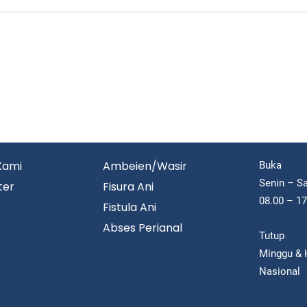
Kami
Ambeien/Wasir
Buka
Senin – S
ter
Fisura Ani
08.00 – 1
Fistula Ani
Abses Perianal
Tutup
Minggu & H
Nasional