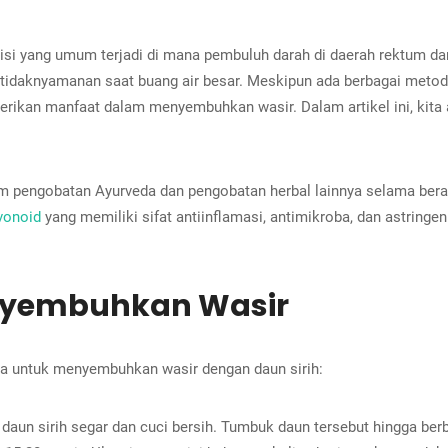
ndisi yang umum terjadi di mana pembuluh darah di daerah rektum d
n ketidaknyamanan saat buang air besar. Meskipun ada berbagai met
mberikan manfaat dalam menyembuhkan wasir. Dalam artikel ini, ki
lam pengobatan Ayurveda dan pengobatan herbal lainnya selama ber
vonoid
yang memiliki sifat antiinflamasi, antimikroba, dan astringe
enyembuhkan Wasir
ba untuk menyembuhkan wasir dengan daun sirih:
daun sirih segar dan cuci bersih. Tumbuk daun tersebut hingga ber