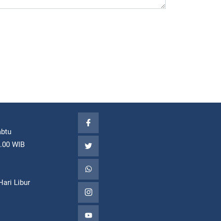
abtu
7.00 WIB
ari Libur