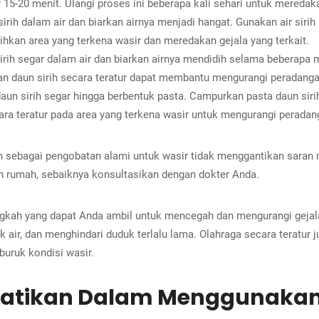
 15-20 menit. Ulangi proses ini beberapa kali sehari untuk meredak
irih dalam air dan biarkan airnya menjadi hangat. Gunakan air siri
hkan area yang terkena wasir dan meredakan gejala yang terkait.
rih segar dalam air dan biarkan airnya mendidih selama beberapa m
an daun sirih secara teratur dapat membantu mengurangi peradan
aun sirih segar hingga berbentuk pasta. Campurkan pasta daun siri
ara teratur pada area yang terkena wasir untuk mengurangi peradan
h sebagai pengobatan alami untuk wasir tidak menggantikan saran m
rumah, sebaiknya konsultasikan dengan dokter Anda.
angkah yang dapat Anda ambil untuk mencegah dan mengurangi gejal
air, dan menghindari duduk terlalu lama. Olahraga secara teratur
uruk kondisi wasir.
rhatikan Dalam Menggunakan