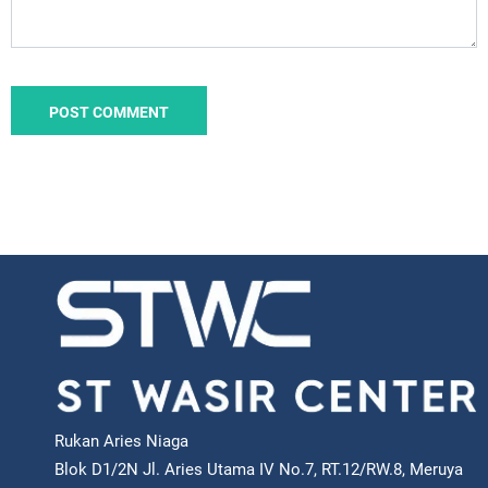
Rukan Aries Niaga
Blok D1/2N Jl. Aries Utama IV No.7, RT.12/RW.8, Meruya