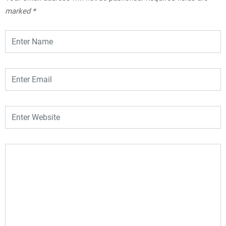
marked
*