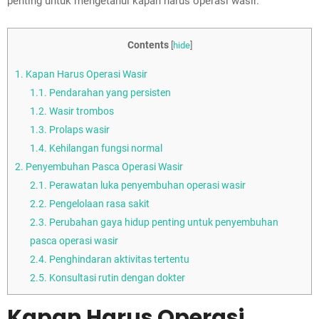
penting untuk mengetahui kapan harus operasi wasir.
Contents
[
hide
]
1.
Kapan Harus Operasi Wasir
1.1.
Pendarahan yang persisten
1.2.
Wasir trombos
1.3.
Prolaps wasir
1.4.
Kehilangan fungsi normal
2.
Penyembuhan Pasca Operasi Wasir
2.1.
Perawatan luka penyembuhan operasi wasir
2.2.
Pengelolaan rasa sakit
2.3.
Perubahan gaya hidup penting untuk penyembuhan
pasca operasi wasir
2.4.
Penghindaran aktivitas tertentu
2.5.
Konsultasi rutin dengan dokter
Kapan Harus Operasi