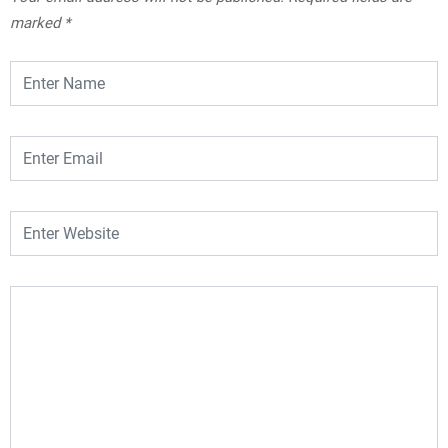
marked
*