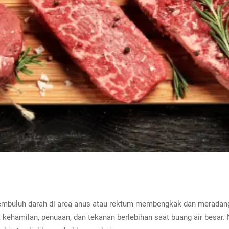
embuluh darah di area anus atau rektum membengkak dan meradang.
re, kehamilan, penuaan, dan tekanan berlebihan saat buang air besa