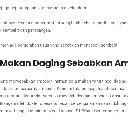
aga tinja tetap lunak dan mudah dikeluarkan.
tinya dengan sumber protein yang lebih sehat seperti ikan, ayam
ko sembelit dan peradangan.
 menjaga pergerakan usus yang sehat dan mencegah sembelit.
 Makan Daging Sebabkan A
sung menyebabkan ambeien, namun pola makan yang tinggi daging d
an atau memperburuk ambeien. Kunci untuk mencegah ambeien ada
ik yang teratur. Jika Anda memiliki masalah dengan ambeien, konsu
ditangani oleh dokter spesialis bedah berpengalaman dan didukung
a rawat inap, dan minim nyeri. Hubungi ST Wasir Center segera m