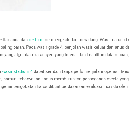
kitar anus dan
rektum
membengkak dan meradang. Wasir dapat dikl
aling parah. Pada wasir grade 4, benjolan wasir keluar dari anus da
yang signifikan, rasa nyeri yang intens, dan kesulitan dalam buang
h
wasir stadium 4
dapat sembuh tanpa perlu menjalani operasi. Me
dah, namun kebanyakan kasus membutuhkan penanganan medis yang 
ngenai pengobatan harus dibuat berdasarkan evaluasi individu oleh