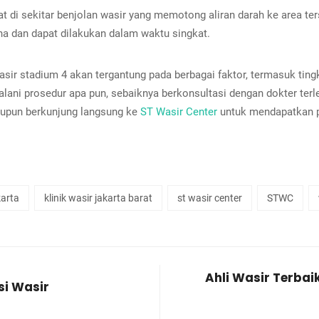
 di sekitar benjolan wasir yang memotong aliran darah ke area ter
ana dan dapat dilakukan dalam waktu singkat.
sir stadium 4 akan tergantung pada berbagai faktor, termasuk tingk
ani prosedur apa pun, sebaiknya berkonsultasi dengan dokter terl
upun berkunjung langsung ke
ST Wasir Center
untuk mendapatkan p
karta
klinik wasir jakarta barat
st wasir center
STWC
Ahli Wasir Terbai
i Wasir