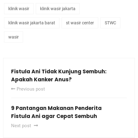
klinik wasir
klinik wasir jakarta
klinik wasir jakarta barat
st wasir center
STWC
wasir
Fistula Ani Tidak Kunjung Sembuh:
Apakah Kanker Anus?
Previous post
9 Pantangan Makanan Penderita
Fistula Ani agar Cepat Sembuh
Next post