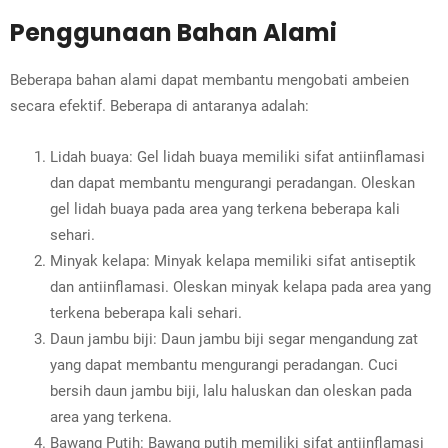
Penggunaan Bahan Alami
Beberapa bahan alami dapat membantu mengobati ambeien
secara efektif. Beberapa di antaranya adalah:
Lidah buaya: Gel lidah buaya memiliki sifat antiinflamasi
dan dapat membantu mengurangi peradangan. Oleskan
gel lidah buaya pada area yang terkena beberapa kali
sehari.
Minyak kelapa: Minyak kelapa memiliki sifat antiseptik
dan antiinflamasi. Oleskan minyak kelapa pada area yang
terkena beberapa kali sehari.
Daun jambu biji: Daun jambu biji segar mengandung zat
yang dapat membantu mengurangi peradangan. Cuci
bersih daun jambu biji, lalu haluskan dan oleskan pada
area yang terkena.
Bawang Putih:
Bawang putih memiliki sifat antiinflamasi