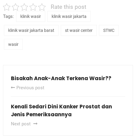
Rate this post
Tags:
klinik wasir
klinik wasir jakarta
klinik wasir jakarta barat
st wasir center
STWC
wasir
Bisakah Anak-Anak Terkena Wasir??
Previous post
Kenali Sedari Dini Kanker Prostat dan
Jenis Pemeriksaannya
Next post