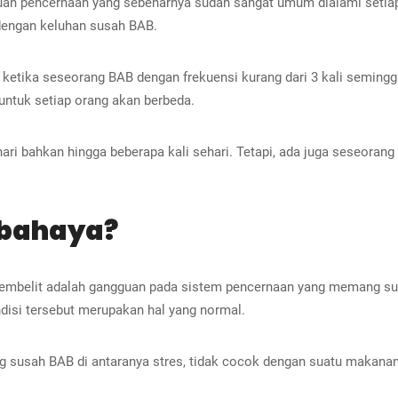
guan pencernaan yang sebenarnya sudah sangat umum dialami setiap
 dengan keluhan susah BAB.
 ketika seseorang BAB dengan frekuensi kurang dari 3 kali semingg
untuk setiap orang akan berbeda.
ari bahkan hingga beberapa kali sehari. Tetapi, ada juga seseorang
rbahaya?
 sembelit adalah gangguan pada sistem pencernaan yang memang su
disi tersebut merupakan hal yang normal.
susah BAB di antaranya stres, tidak cocok dengan suatu makanan, da