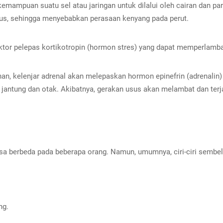
emampuan suatu sel atau jaringan untuk dilalui oleh cairan dan par
s, sehingga menyebabkan perasaan kenyang pada perut.
faktor pelepas kortikotropin (hormon stres) yang dapat memperlam
nan, kelenjar adrenal akan melepaskan hormon epinefrin (adrenali
i jantung dan otak. Akibatnya, gerakan usus akan melambat dan terj
a berbeda pada beberapa orang. Namun, umumnya, ciri-ciri sembeli
ng.